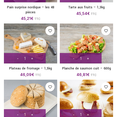
Pain surprise nordique – les 48
Tarte aux fruits – 1,3kg
pièces
45,54
€
TTC
45,21
€
TTC
Plateau de fromage – 1,5kg
Planche de saumon cuit – 600g
46,09
€
46,81
€
TTC
TTC