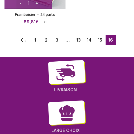
Framboisier – 24 parts
89,81
€
TTC
1
2
3
…
13
14
15
16
←
LIVRAISON
LARGE CHOIX