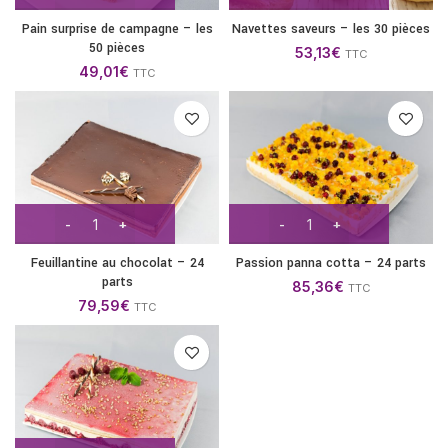
Pain surprise de campagne – les
Navettes saveurs – les 30 pièces
50 pièces
53,13
€
TTC
49,01
€
TTC
Feuillantine au chocolat – 24
Passion panna cotta – 24 parts
parts
85,36
€
TTC
79,59
€
TTC