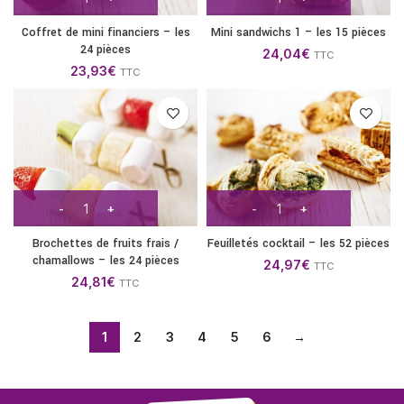
Coffret de mini financiers – les
Mini sandwichs 1 – les 15 pièces
24 pièces
24,04
€
TTC
23,93
€
TTC
Brochettes de fruits frais /
Feuilletés cocktail – les 52 pièces
chamallows – les 24 pièces
24,97
€
TTC
24,81
€
TTC
1
2
3
4
5
6
→