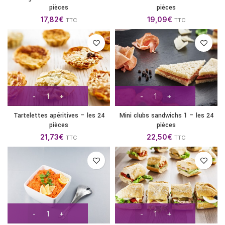
pièces
pièces
17,82
€
19,09
€
TTC
TTC
Tartelettes apéritives – les 24
Mini clubs sandwichs 1 – les 24
pièces
pièces
21,73
€
22,50
€
TTC
TTC