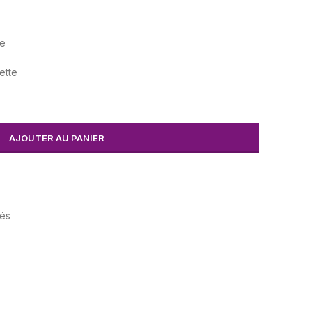
re
ette
AJOUTER AU PANIER
lés