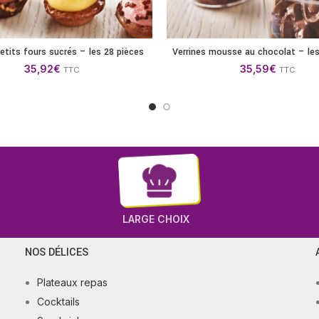
etits fours sucrés – les 28 pièces
Verrines mousse au chocolat – les
AJOUTER AU PANIER
AJOUTER AU P
35,92
€
35,59
€
TTC
TTC
LARGE CHOIX
NOS DÉLICES
Plateaux repas
Cocktails