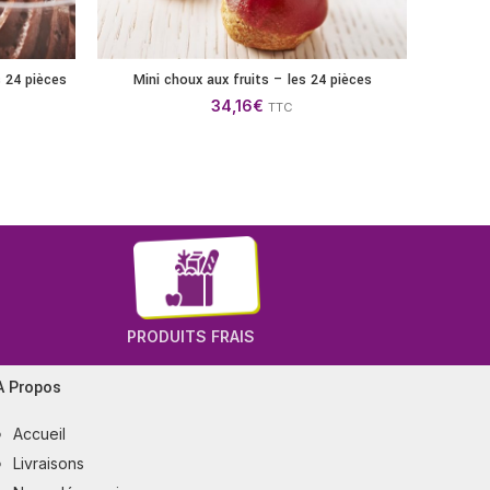
 24 pièces
Mini choux aux fruits – les 24 pièces
Ca
ANIER
AJOUTER AU PANIER
34,16
€
TTC
PRODUITS FRAIS
A Propos
Accueil
Livraisons