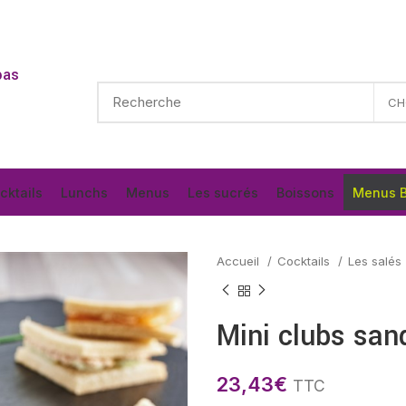
pas
cktails
Lunchs
Menus
Les sucrés
Boissons
Menus B
Accueil
Cocktails
Les salés
Mini clubs san
23,43
€
TTC