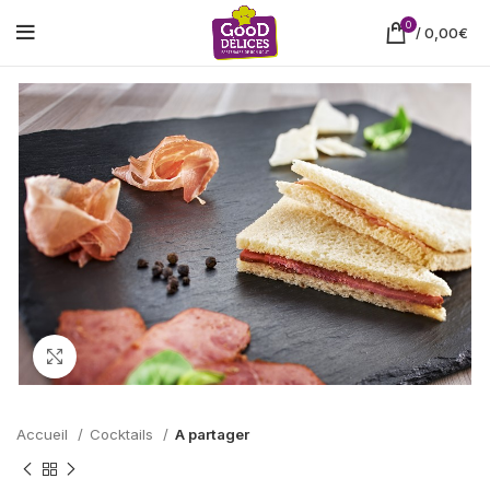
0
/
0,00
€
Cliquez pour agrandir
Accueil
Cocktails
A partager