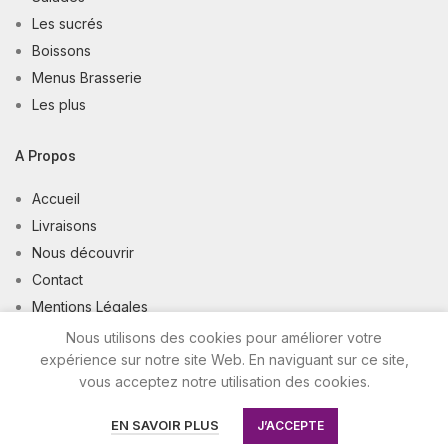
Les sucrés
Boissons
Menus Brasserie
Les plus
A Propos
Accueil
Livraisons
Nous découvrir
Contact
Mentions Légales
Conditions Générales de Vente
Nous utilisons des cookies pour améliorer votre
expérience sur notre site Web. En naviguant sur ce site,
vous acceptez notre utilisation des cookies.
Good Délices 2020, tous droits réservés - SARL unipersonnelle
au capital de 9 000 € - SIRET : 80531979500011 -
Création et
EN SAVOIR PLUS
J’ACCEPTE
programmation de sites internet : Déclic Communication