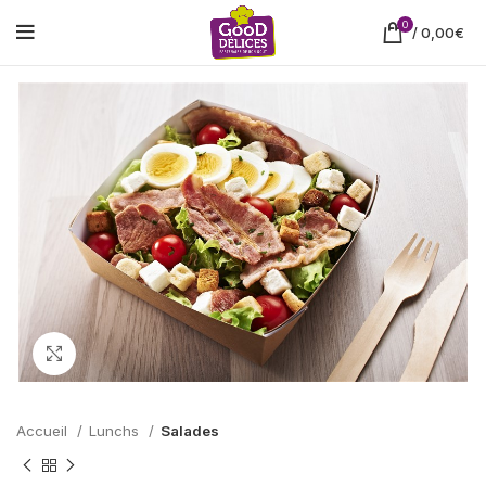
0
/
0,00
€
Cliquez pour agrandir
Accueil
Lunchs
Salades