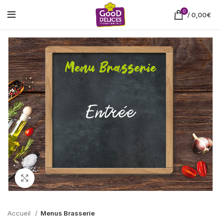
0
/
0,00
€
Cliquez pour agrandir
Accueil
Menus Brasserie