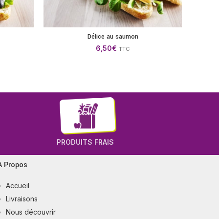
Délice au saumon
Tortel
ANIER
AJOUTER AU PANIER
6,50
€
TTC
PRODUITS FRAIS
A Propos
Accueil
Livraisons
Nous découvrir