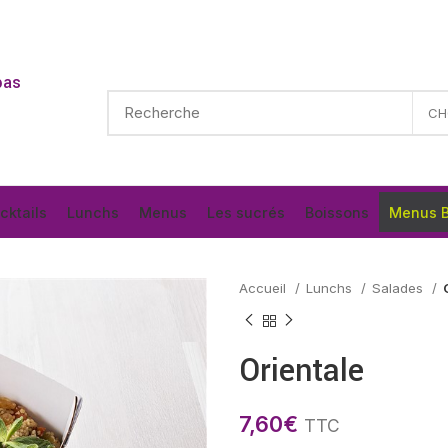
pas
cktails
Lunchs
Menus
Les sucrés
Boissons
Menus B
Accueil
Lunchs
Salades
Orientale
7,60
€
TTC