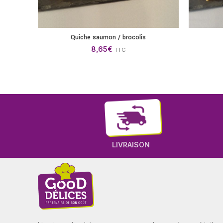
Quiche saumon / brocolis
AJOUTER AU PANIER
8,65
€
TTC
LIVRAISON