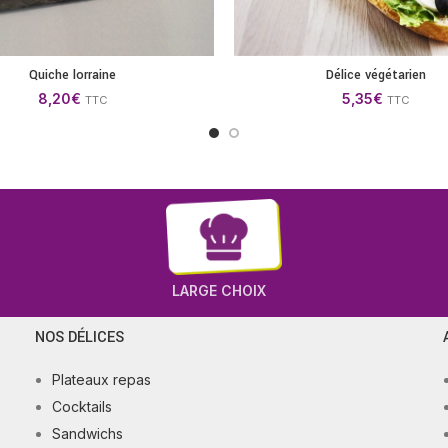
Quiche lorraine
Délice végétarien
AJOUTER AU PANIER
AJOUTER AU P
8,20
€
5,35
€
TTC
TTC
LARGE CHOIX
NOS DÉLICES
Plateaux repas
Cocktails
Sandwichs