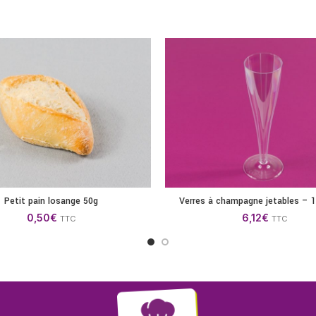
Petit pain losange 50g
Verres à champagne jetables – 1
AJOUTER AU PANIER
AJOUTER AU P
0,50
€
6,12
€
TTC
TTC