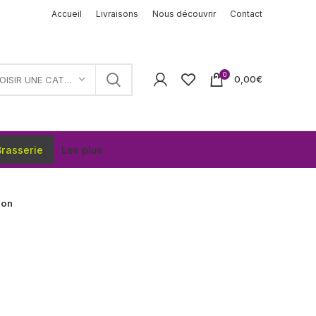
Accueil
Livraisons
Nous découvrir
Contact
0
0,00
€
CHOISIR UNE CATÉGORIE
rasserie
Les plus
hon