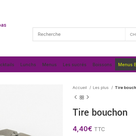
pas
cktails
Lunchs
Menus
Les sucrés
Boissons
Menus B
Accueil
Les plus
Tire bouc
Tire bouchon
4,40
€
TTC