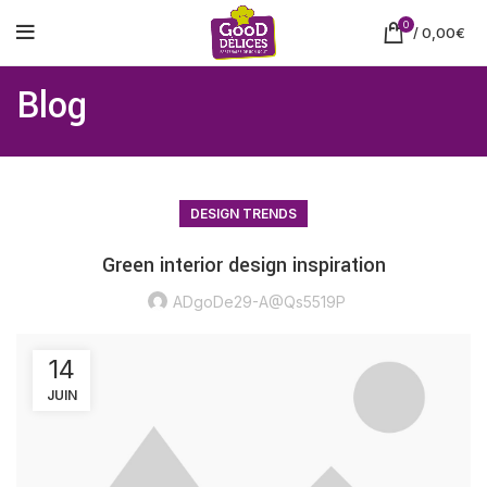
0
/
0,00
€
Blog
DESIGN TRENDS
Green interior design inspiration
ADgoDe29-A@Qs5519P
14
JUIN