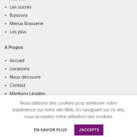
Les sucrés
Boissons
Menus Brasserie
Les plus
A Propos
Accueil
Livraisons
Nous découvrir
Contact
Mentions Légales
Conditions Générales de Vente
Nous utilisons des cookies pour améliorer votre
expérience sur notre site Web. En naviguant sur ce site,
vous acceptez notre utilisation des cookies.
Good Délices 2020, tous droits réservés - SARL unipersonnelle
au capital de 9 000 € - SIRET : 80531979500011 -
Création et
EN SAVOIR PLUS
J’ACCEPTE
programmation de sites internet : Déclic Communication