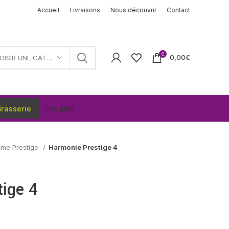
Accueil
Livraisons
Nous découvrir
Contact
0
0,00
€
CHOISIR UNE CATÉGORIE
rasserie
Les plus
me Prestige
Harmonie Prestige 4
ige 4