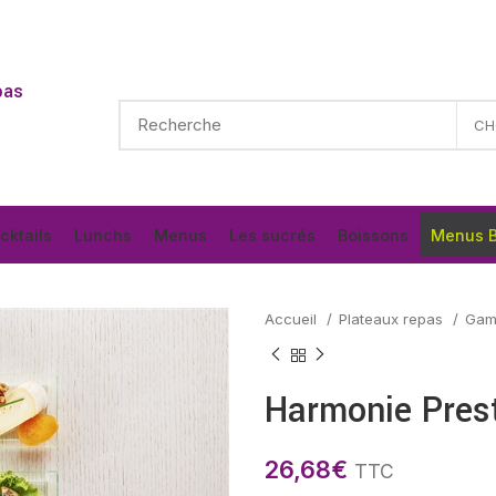
pas
cktails
Lunchs
Menus
Les sucrés
Boissons
Menus B
Accueil
Plateaux repas
Gam
Harmonie Prest
26,68
€
TTC